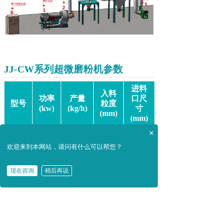
JJ-CW系列超微磨粉机参数
进料
入料
功率
产量
口尺
型号
粒度
(kw)
(kg/h)
寸
(mm)
(mm)
×
JJ-
100-
CW-
42-65
≤8
D100
欢迎来到本网站，请问有什么可以帮您？
500
600
JJ-
现在咨询
稍后再说
200-
在线咨询
拨打电话
CW-
65-92
≤8
D120
1000
800
JJ-
125-
300-
CW-
≤8
D150