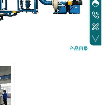
网站客
在线
服务热线
17372241
产品目​录