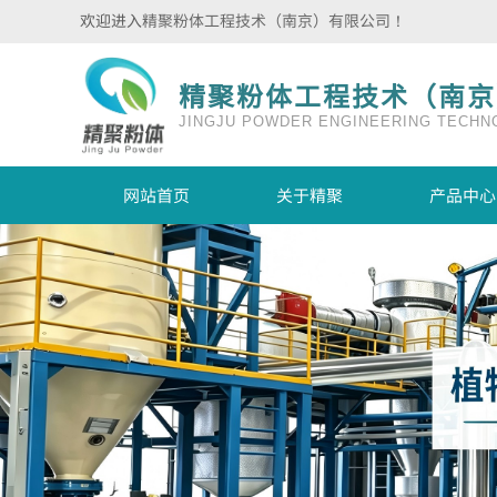
欢迎进入
精聚粉体工程技术（南京）有限公司
！
精聚粉体工程技术（南京
JINGJU POWDER ENGINEERING TECHNO
网站首页
关于精聚
产品中心