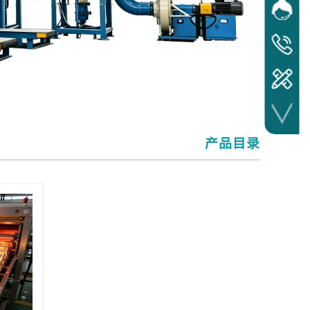
网站客
在线
服务热线
17372241
产品目​录